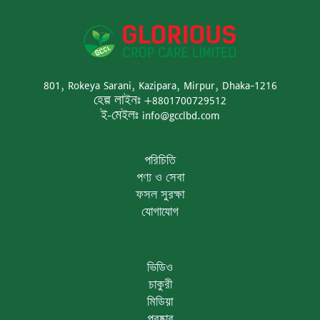
801, Rokeya Sarani, Kazipara, Mirpur, Dhaka-1216
হেল্প লাইনঃ +8801700729512
ই-মেইলঃ info@gcclbd.com
পরিচিতি
পণ্য ও সেবা
ফসল সুরক্ষা
যোগাযোগ
ভিডিও
চাকুরী
মিডিয়া
পুরষ্কার