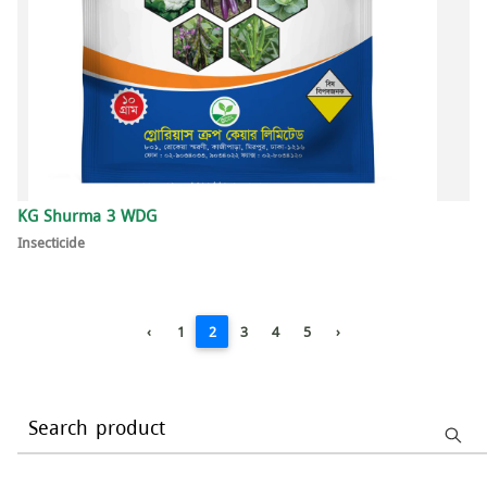
KG Shurma 3 WDG
Insecticide
‹
1
2
3
4
5
›
Search product