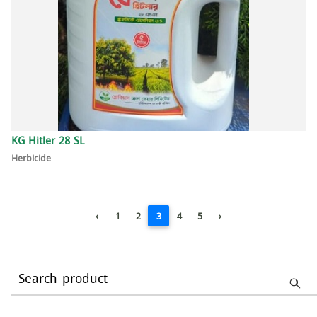
KG Hitler 28 SL
Herbicide
‹
1
2
3
4
5
›
Search product