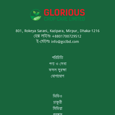
801, Rokeya Sarani, Kazipara, Mirpur, Dhaka-1216
হেল্প লাইনঃ +8801700729512
ই-মেইলঃ info@gcclbd.com
পরিচিতি
পণ্য ও সেবা
ফসল সুরক্ষা
যোগাযোগ
ভিডিও
চাকুরী
মিডিয়া
পুরষ্কার