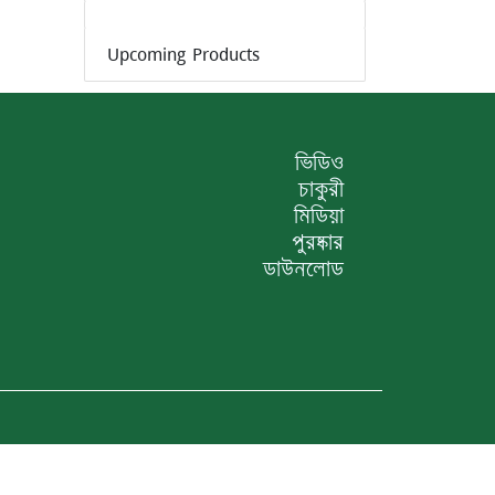
Upcoming Products
ভিডিও
চাকুরী
মিডিয়া
পুরষ্কার
ডাউনলোড