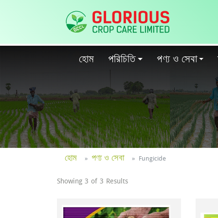
হোম
পরিচিতি
পণ্য ও সেবা
হোম
পণ্য ও সেবা
Fungicide
Showing 3 of 3 Results