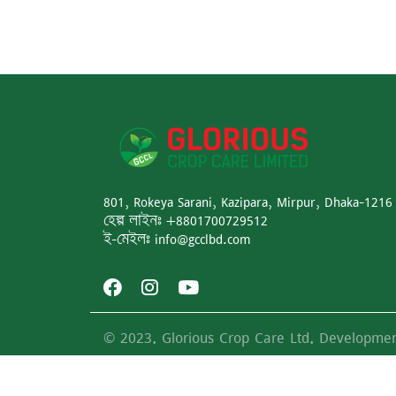
801, Rokeya Sarani, Kazipara, Mirpur, Dhaka-1216
হেল্প লাইনঃ +8801700729512
ই-মেইলঃ info@gcclbd.com
© 2023. Glorious Crop Care Ltd. Developme